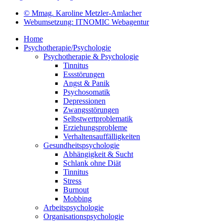
© Mmag. Karoline Metzler-Amlacher
Webumsetzung: ITNOMIC Webagentur
Home
Psychotherapie/Psychologie
Psychotherapie & Psychologie
Tinnitus
Essstörungen
Angst & Panik
Psychosomatik
Depressionen
Zwangsstörungen
Selbstwertproblematik
Erziehungsprobleme
Verhaltensauffälligkeiten
Gesundheitspsychologie
Abhängigkeit & Sucht
Schlank ohne Diät
Tinnitus
Stress
Burnout
Mobbing
Arbeitspsychologie
Organisationspsychologie