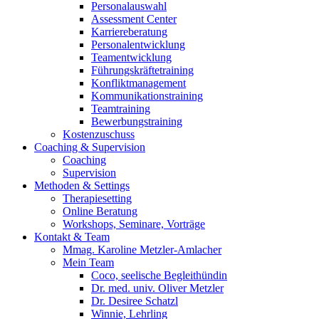
Personalauswahl
Assessment Center
Karriereberatung
Personalentwicklung
Teamentwicklung
Führungskräftetraining
Konfliktmanagement
Kommunikationstraining
Teamtraining
Bewerbungstraining
Kostenzuschuss
Coaching & Supervision
Coaching
Supervision
Methoden & Settings
Therapiesetting
Online Beratung
Workshops, Seminare, Vorträge
Kontakt & Team
Mmag. Karoline Metzler-Amlacher
Mein Team
Coco, seelische Begleithündin
Dr. med. univ. Oliver Metzler
Dr. Desiree Schatzl
Winnie, Lehrling