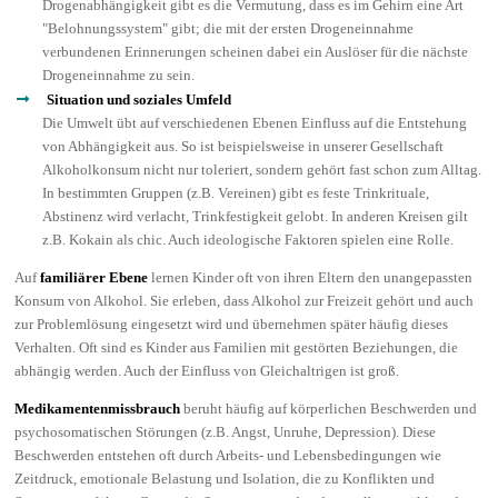
Drogenabhängigkeit gibt es die Vermutung, dass es im Gehirn eine Art
"Belohnungssystem" gibt; die mit der ersten Drogeneinnahme
verbundenen Erinnerungen scheinen dabei ein Auslöser für die nächste
Drogeneinnahme zu sein.
Situation und soziales Umfeld
Die Umwelt übt auf verschiedenen Ebenen Einfluss auf die Entstehung
von Abhängigkeit aus. So ist beispielsweise in unserer Gesellschaft
Alkoholkonsum nicht nur toleriert, sondern gehört fast schon zum Alltag.
In bestimmten Gruppen (z.B. Vereinen) gibt es feste Trinkrituale,
Abstinenz wird verlacht, Trinkfestigkeit gelobt. In anderen Kreisen gilt
z.B. Kokain als chic. Auch ideologische Faktoren spielen eine Rolle.
Auf
familiärer Ebene
lernen Kinder oft von ihren Eltern den unangepassten
Konsum von Alkohol. Sie erleben, dass Alkohol zur Freizeit gehört und auch
zur Problemlösung eingesetzt wird und übernehmen später häufig dieses
Verhalten. Oft sind es Kinder aus Familien mit gestörten Beziehungen, die
abhängig werden. Auch der Einfluss von Gleichaltrigen ist groß.
Medikamentenmissbrauch
beruht häufig auf körperlichen Beschwerden und
psychosomatischen Störungen (z.B. Angst, Unruhe, Depression). Diese
Beschwerden entstehen oft durch Arbeits- und Lebensbedingungen wie
Zeitdruck, emotionale Belastung und Isolation, die zu Konflikten und