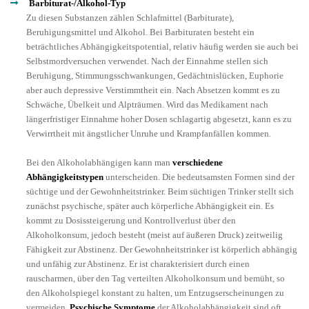
Barbiturat-/Alkohol-Typ
Zu diesen Substanzen zählen Schlafmittel (Barbiturate),
Beruhigungsmittel und Alkohol. Bei Barbituraten besteht ein
beträchtliches Abhängigkeitspotential, relativ häufig werden sie auch bei
Selbstmordversuchen verwendet. Nach der Einnahme stellen sich
Beruhigung, Stimmungsschwankungen, Gedächtnislücken, Euphorie
aber auch depressive Verstimmtheit ein. Nach Absetzen kommt es zu
Schwäche, Übelkeit und Alpträumen. Wird das Medikament nach
längerfristiger Einnahme hoher Dosen schlagartig abgesetzt, kann es zu
Verwirrtheit mit ängstlicher Unruhe und Krampfanfällen kommen.
Bei den Alkoholabhängigen kann man
verschiedene
Abhängigkeitstypen
unterscheiden. Die bedeutsamsten Formen sind der
süchtige und der Gewohnheitstrinker. Beim süchtigen Trinker stellt sich
zunächst psychische, später auch körperliche Abhängigkeit ein. Es
kommt zu Dosissteigerung und Kontrollverlust über den
Alkoholkonsum, jedoch besteht (meist auf äußeren Druck) zeitweilig
Fähigkeit zur Abstinenz. Der Gewohnheitstrinker ist körperlich abhängig
und unfähig zur Abstinenz. Er ist charakterisiert durch einen
rauscharmen, über den Tag verteilten Alkoholkonsum und bemüht, so
den Alkoholspiegel konstant zu halten, um Entzugserscheinungen zu
vermeiden.
Psychische Symptome
der Alkoholabhängigkeit sind oft