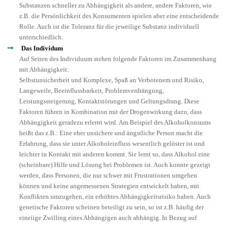
Substanzen schneller zu Abhängigkeit als andere, andere Faktoren, wie
z.B. die Persönlichkeit des Konsumenten spielen aber eine entscheidende
Rolle. Auch ist die Toleranz für die jeweilige Substanz individuell
unterschiedlich.
Das Individum
Auf Seiten des Individuum stehen folgende Faktoren im Zusammenhang
mit Abhängigkeit:
Selbstunsicherheit und Komplexe, Spaß an Verbotenem und Risiko,
Langeweile, Beeinflussbarkeit, Problemverdrängung,
Leistungssteigerung, Kontaktstörungen und Geltungsdrang. Diese
Faktoren führen in Kombination mit der Drogenwirkung dazu, dass
Abhängigkeit geradezu erlernt wird. Am Beispiel des Alkoholkonsums
heißt das z.B.: Eine eher unsichere und ängstliche Person macht die
Erfahrung, dass sie unter Alkoholeinfluss wesentlich gelöster ist und
leichter in Kontakt mit anderen kommt. Sie lernt so, dass Alkohol eine
(scheinbare) Hilfe und Lösung bei Problemen ist. Auch konnte gezeigt
werden, dass Personen, die nur schwer mit Frustrationen umgehen
können und keine angemessenen Strategien entwickelt haben, mit
Konflikten umzugehen, ein erhöhtes Abhängigkeitsrisiko haben. Auch
genetische Faktoren scheinen beteiligt zu sein, so ist z.B. häufig der
eineiige Zwilling eines Abhängigen auch abhängig. In Bezug auf