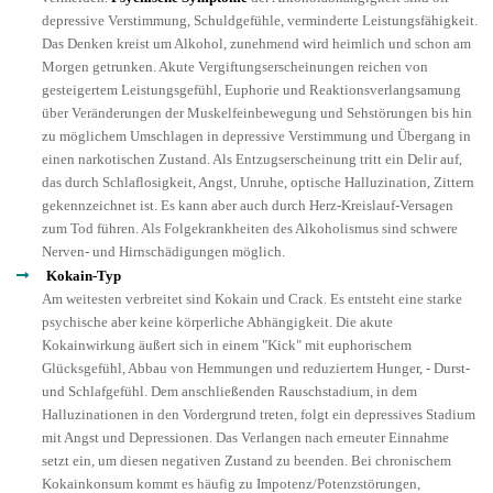
depressive Verstimmung, Schuldgefühle, verminderte Leistungsfähigkeit.
Das Denken kreist um Alkohol, zunehmend wird heimlich und schon am
Morgen getrunken. Akute Vergiftungserscheinungen reichen von
gesteigertem Leistungsgefühl, Euphorie und Reaktionsverlangsamung
über Veränderungen der Muskelfeinbewegung und Sehstörungen bis hin
zu möglichem Umschlagen in depressive Verstimmung und Übergang in
einen narkotischen Zustand. Als Entzugserscheinung tritt ein Delir auf,
das durch Schlaflosigkeit, Angst, Unruhe, optische Halluzination, Zittern
gekennzeichnet ist. Es kann aber auch durch Herz-Kreislauf-Versagen
zum Tod führen. Als Folgekrankheiten des Alkoholismus sind schwere
Nerven- und Hirnschädigungen möglich.
Kokain-Typ
Am weitesten verbreitet sind Kokain und Crack. Es entsteht eine starke
psychische aber keine körperliche Abhängigkeit. Die akute
Kokainwirkung äußert sich in einem "Kick" mit euphorischem
Glücksgefühl, Abbau von Hemmungen und reduziertem Hunger, - Durst-
und Schlafgefühl. Dem anschließenden Rauschstadium, in dem
Halluzinationen in den Vordergrund treten, folgt ein depressives Stadium
mit Angst und Depressionen. Das Verlangen nach erneuter Einnahme
setzt ein, um diesen negativen Zustand zu beenden. Bei chronischem
Kokainkonsum kommt es häufig zu Impotenz/Potenzstörungen,