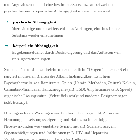
und Angewiesensein auf eine bestimmte Substanz, wobei zwischen
psychischer und körperlicher Abhängigkeit unterschieden wird.
psychische Abhängigkeit
übermächtige und unwiderstehliches Verlangen, eine bestimmte
Substanz wieder einzunehmen
körperliche Abhängigkeit
ist gekennzeichnet durch Dosissteigerung und das Auftreten von
Entzugserscheinungen
Suchtauslösend sind zahlreiche unterschiedliche "Drogen", an erster Stelle
rangiert in unseren Breiten die Alkoholabhängigkeit. Es folgen
Psychopharmaka wie Barbiturate, Opiate (Heroin, Methadon, Opium), Kokain,
Cannabis/Marihuana, Halluzinogene (z.B. LSD), Amphetamine (z.B. Speed),
organische Lösungsmittel (Schnüffelsucht) und moderne Designerdrogen
(z.B. Ecstasy).
Den angenehmen Wirkungen wie Euphorie, Glücksgefühl, Abbau von
Hemmungen, Leistungssteigerung und Halluzinationen folgen
Nebenwirkungen wie vegetative Symptome, z.B. Schlafstörungen,
Organschädigungen und Infektionen (z.B. HIV und Hepatitis),
Vergiftungserscheinungen und soziales Abgleiten.