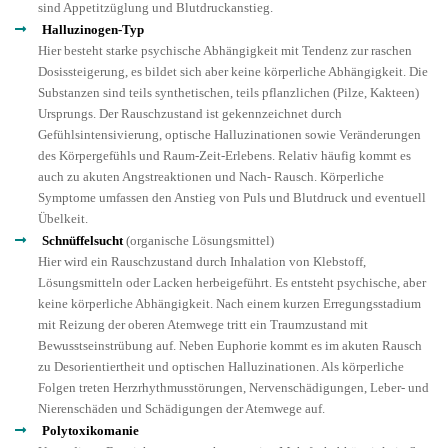
sind Appetitzüglung und Blutdruckanstieg.
Halluzinogen-Typ
Hier besteht starke psychische Abhängigkeit mit Tendenz zur raschen
Dosissteigerung, es bildet sich aber keine körperliche Abhängigkeit. Die
Substanzen sind teils synthetischen, teils pflanzlichen (Pilze, Kakteen)
Ursprungs. Der Rauschzustand ist gekennzeichnet durch
Gefühlsintensivierung, optische Halluzinationen sowie Veränderungen
des Körpergefühls und Raum-Zeit-Erlebens. Relativ häufig kommt es
auch zu akuten Angstreaktionen und Nach- Rausch. Körperliche
Symptome umfassen den Anstieg von Puls und Blutdruck und eventuell
Übelkeit.
Schnüffelsucht
(organische Lösungsmittel)
Hier wird ein Rauschzustand durch Inhalation von Klebstoff,
Lösungsmitteln oder Lacken herbeigeführt. Es entsteht psychische, aber
keine körperliche Abhängigkeit. Nach einem kurzen Erregungsstadium
mit Reizung der oberen Atemwege tritt ein Traumzustand mit
Bewusstseinstrübung auf. Neben Euphorie kommt es im akuten Rausch
zu Desorientiertheit und optischen Halluzinationen. Als körperliche
Folgen treten Herzrhythmusstörungen, Nervenschädigungen, Leber- und
Nierenschäden und Schädigungen der Atemwege auf.
Polytoxikomanie