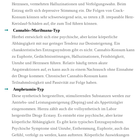
Herzrasen, vermehrten Halluzinationen und Verfolgungswahn. Beim
Entzug stellt sich depressive Stimmung ein. Die Folgen von Crack-
Konsum können sehr schwerwiegend sein, so treten z.B. irreparable Herz-
Kreislauf-Schäden auf, die zum Tod führen können.
Cannabis-/Marihuana-Typ
Hierbei entwickelt sich eine psychische, aber keine körperliche
Abhängigkeit mit nur geringer Tendenz zur Dosissteigerung. Ein
charakteristisches Entzugssyndrom gibt es nicht. Cannabis-Konsum kann
zu Euphorie, Gedächtnisstörungen, Halluzinationen, Feinhörigkeit,
Unruhe und Herzrasen führen. Relativ häufig treten akute
Angstreaktionen auf, es kann auch zu einem Nachrausch ohne Einnahme
der Droge kommen. Chronischer Cannabis-Konsum kann
Teilnahmslosigkeit und Passivität zur Folge haben.
Amphetamin-Typ
Diese synthetisch hergestellten, stimulierenden Substanzen werden zur
Antriebs- und Leistungssteigerung (Doping) und als Appetitzügler
eingenommen. Hierzu zählt auch die vollsynthetisch im Labor
hergestellte Droge Ecstasy. Es entsteht eine psychische, aber keine
körperliche Abhängigkeit. Es gibt kein typisches Entzugssyndrom.
Psychische Symptome sind Unruhe, Enthemmung, Euphorie, auch das
Gefühl, verfolgt zu werden, kann auftreten. Körperliche Auswirkungen