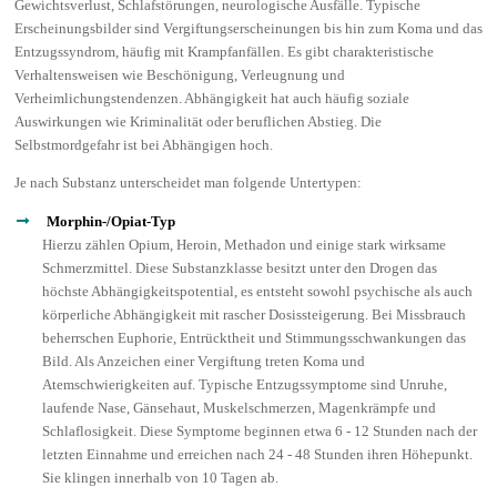
Gewichtsverlust, Schlafstörungen, neurologische Ausfälle. Typische
Erscheinungsbilder sind Vergiftungserscheinungen bis hin zum Koma und das
Entzugssyndrom, häufig mit Krampfanfällen. Es gibt charakteristische
Verhaltensweisen wie Beschönigung, Verleugnung und
Verheimlichungstendenzen. Abhängigkeit hat auch häufig soziale
Auswirkungen wie Kriminalität oder beruflichen Abstieg. Die
Selbstmordgefahr ist bei Abhängigen hoch.
Je nach Substanz unterscheidet man folgende Untertypen:
Morphin-/Opiat-Typ
Hierzu zählen Opium, Heroin, Methadon und einige stark wirksame
Schmerzmittel. Diese Substanzklasse besitzt unter den Drogen das
höchste Abhängigkeitspotential, es entsteht sowohl psychische als auch
körperliche Abhängigkeit mit rascher Dosissteigerung. Bei Missbrauch
beherrschen Euphorie, Entrücktheit und Stimmungsschwankungen das
Bild. Als Anzeichen einer Vergiftung treten Koma und
Atemschwierigkeiten auf. Typische Entzugssymptome sind Unruhe,
laufende Nase, Gänsehaut, Muskelschmerzen, Magenkrämpfe und
Schlaflosigkeit. Diese Symptome beginnen etwa 6 - 12 Stunden nach der
letzten Einnahme und erreichen nach 24 - 48 Stunden ihren Höhepunkt.
Sie klingen innerhalb von 10 Tagen ab.