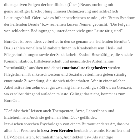
die negativen Folgen der beruflichen (Über-) Beanspruchung mit
gemütsmäßiger Erschöpfung, innerer Distanzierung und schließlich
Leistungsabfall. Oder - wie es früher beschrieben wurde -, ein "Stress-Syndrom
der helfenden Berufe" bzw. auf einen kurzen Nenner gebracht: "Die Folgen
von schlechten Bedingungen, unter denen viele gute Leute tätig sind".
BurnOut ist besonders verbreitet in den so genannten "helfenden Berufen".
Dazu zählen vor allem MitarbeiterInnen in Krankenhäusern, Heil- und
Pflegeeinrichtungen sowie der Sozialarbeit. Es sind Beschäftigte, die soziale
Kommunikation, Hilfsbereitschaft und menschliche Anteilnahme
"berufsmäßig" ausüben und dabei
emotional stark gefordert
werden.
PflegerInnen, Krankenschwestern und SozialarbeiterInnen geben ständig
emotionale Zuwendung, die sie sich nicht erhalten. Wer in einer solchen
Arbeitssituation zehn oder gar zwanzig Jahre zubringt, stößt oft an Grenzen,
wo er selbst dringend aufladen müsste. Gelingt das nicht, kommt es zum
BurnOut.
"Gefühlsarbeit" leisten auch Therapeuten, Ärzte, LehrerInnen und
ErzieherInnen. Auch sie gelten als BurnOut - gefährdet.
Inzwischen sprechen Psychologen von einem Burnout anderer Art, das vor
allem bei Personen in
kreativen Berufen
beobachtet wurde. Betroffen sind
EDV-Spezialisten, JournalistInnen, Architekten usw. Als ständige