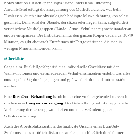
Konzentration auf den Spannungszustand (hier Hand/ Unterarm).
Anschließend erfolgt die Entspannung des Muskelbereiches, was beim
"Loslassen" durch eine physiologisch bedingte Muskeldehnung von selbst
geschieht. Dann wird der Übende, der sitzen oder liegen kann, aufgefordert
verschiedene Muskelgruppen (Hände - Arme - Schulter etc.) nacheinander an-
und zu entspannen. Die Instruktionen für den ganzen Körper dauern ca. 30-40
Minuten, es gibt aber auch Kurzformen für Fortgeschrittene, die man in
wenigen Minuten anwenden kann.
»Checkliste
Gegen eine Rückfallgefahr, wird eine individuelle Checkliste mit den
Warnsymptomen und entsprechenden Verhaltensstrategien erstellt. Das alles
muss regelmäßig durchgegangen und ggf. wiederholt und damit verstärkt
werden.
Eine
BurnOut - Behandlung
ist nicht nur eine vorübergehende Intervention,
sondern eine
Langzeitanstrengung
. Das Behandlungsziel ist die generelle
Veränderung der Lebensgewohnheiten und eine Veränderung der
Selbsteinschätzung.
Auch die Arbeitsplatzsituation, die häufigste Ursache eines BurnOut-
Syndroms, muss natürlich diskutiert werden, einschließlich der dahinter