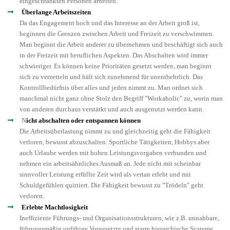
eingeschränkten Personen arbeiten.
Überlange Arbeitszeiten
Da das Engagement hoch und das Interesse an der Arbeit groß ist,
beginnen die Grenzen zwischen Arbeit und Freizeit zu verschwimmen.
Man beginnt die Arbeit anderer zu übernehmen und beschäftigt sich auch
in der Freizeit mit beruflichen Aspekten. Das Abschalten wird immer
schwieriger. Es können keine Prioritäten gesetzt werden, man beginnt
sich zu verzetteln und hält sich zunehmend für unentbehrlich. Das
Kontrollbedürfnis über alles und jeden nimmt zu. Man ordnet sich
manchmal nicht ganz ohne Stolz den Begriff "Workaholic" zu, worin man
von anderen durchaus verstärkt und auch ausgenutzt werden kann.
N
icht abschalten oder entspannen können
Die Arbeitsüberlastung nimmt zu und gleichzeitig geht die Fähigkeit
verloren, bewusst abzuschalten. Sportliche Tätigkeiten, Hobbys aber
auch Urlaube werden mit hohen Leistungsvorgaben verbunden und
nehmen ein arbeitsähnliches Ausmaß an. Jede nicht mit scheinbar
sinnvoller Leistung erfüllte Zeit wird als vertan erlebt und mit
Schuldgefühlen quittiert. Die Fähigkeit bewusst zu "Trödeln" geht
verloren.
Erlebte Machtlosigkeit
Ineffiziente Führungs- und Organisationsstrukturen, wie z.B. unnahbare,
führungsmäßig unfähige Vorgesetzte und starre hierarchische Systeme