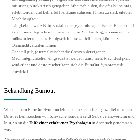
mit streng bürokratisch geregelten Arbeitsabläufen, die oft als unsinnig
erlebt werden und keinerlei Freiräume zulassen, führen zu stark erlebter
Machtlosigkeit.
Tätigkeiten, wie z.B. im sozial- oder psychotherapeutischen Bereich, auf
kinderonokologischen Stationen oder im Strafvollzug, wo man oft erst
mühsam lernen muss, Erfolgserlebnisse zu definieren, können zu
Ohnmachtgefühlen führen.
Generell gilt, je unrealistischer die Grenzen der eigenen
Machtmöglichkeiten eingeschätzt werden, umso mehr Machtlosigkeit
wird erlebt und desto rascher kann sich die BurnOut Symptomatik
entwickeln.
Behandlung Burnout
Wer an einem BurnOut-Syndrom leidet, kann sich selten ganz alleine helfen.
Da ist es kein Zeichen von Schwäche, sondern zeigt Selbstverantwortung und
Mut, wenn die
Hilfe einer erfahrenen Psychologin
in Anspruch genommen
wird.
Als erstes gilt es psychohygienische Selbstbehandlungmöglichkeiten zu