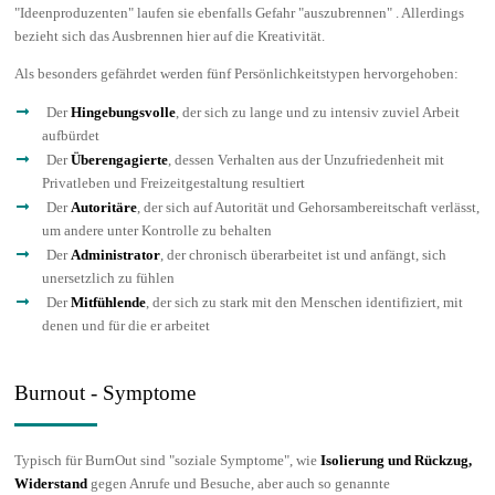
"Ideenproduzenten" laufen sie ebenfalls Gefahr "auszubrennen" . Allerdings
bezieht sich das Ausbrennen hier auf die Kreativität.
Als besonders gefährdet werden fünf Persönlichkeitstypen hervorgehoben:
Der
Hingebungsvolle
, der sich zu lange und zu intensiv zuviel Arbeit
aufbürdet
Der
Überengagierte
, dessen Verhalten aus der Unzufriedenheit mit
Privatleben und Freizeitgestaltung resultiert
Der
Autoritäre
, der sich auf Autorität und Gehorsambereitschaft verlässt,
um andere unter Kontrolle zu behalten
Der
Administrator
, der chronisch überarbeitet ist und anfängt, sich
unersetzlich zu fühlen
Der
Mitfühlende
, der sich zu stark mit den Menschen identifiziert, mit
denen und für die er arbeitet
Burnout - Symptome
Typisch für BurnOut sind "soziale Symptome", wie
Isolierung und Rückzug,
Widerstand
gegen Anrufe und Besuche, aber auch so genannte